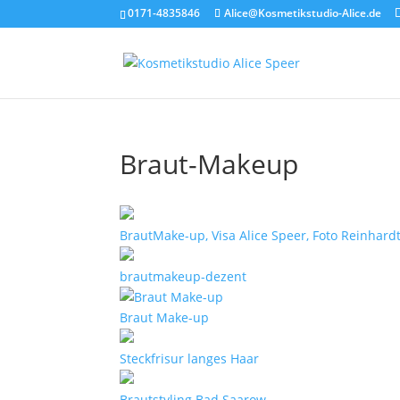
0171-4835846
Alice@Kosmetikstudio-Alice.de
Braut-Makeup
BrautMake-up, Visa Alice Speer, Foto Reinhar
brautmakeup-dezent
Braut Make-up
Steckfrisur langes Haar
Brautstyling Bad Saarow