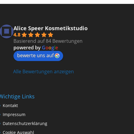
Alice Speer Kosmetikstudio
4.8
Basierend auf 84 Bewertungen
powered by
G
o
o
g
l
e
bewerte uns auf
Alle Bewertungen anzeigen
Wichtige Links
Kontakt
Impressum
Datenschutzerklärung
Cookie Auswahl